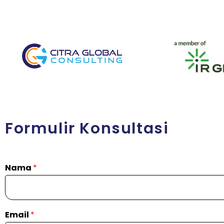
Formulir Konsultasi
Nama
*
Email
*