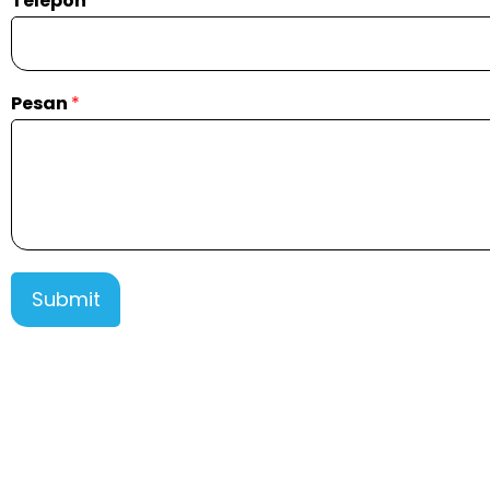
Telepon
*
Pesan
*
Submit