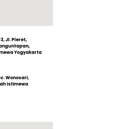
 Jl. Pleret,
Banguntapan,
timewa Yogyakarta
ec. Wonosari,
ah Istimewa