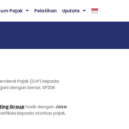
kum Pajak
Pelatihan
Update
 Jenderal Pajak (DJP) kepada
angani dengan benar, SP2DK
lting Group
hadir dengan
Jasa
ifikasi kepada otoritas pajak,