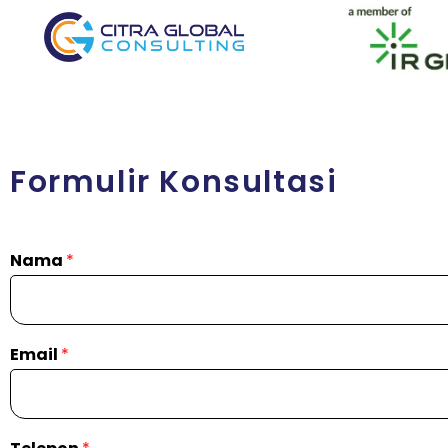
Formulir Konsultasi
Nama
*
Email
*