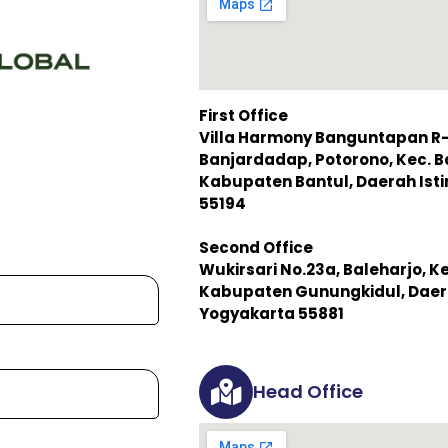
First Office
Villa Harmony Banguntapan R-3,
Banjardadap, Potorono, Kec. 
Kabupaten Bantul, Daerah Is
55194
Second Office
Wukirsari No.23a, Baleharjo, K
Kabupaten Gunungkidul, Daer
Yogyakarta 55881
Head Office