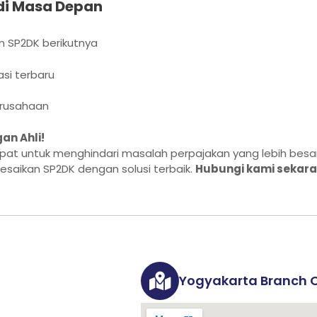
di Masa Depan
n SP2DK berikutnya
asi terbaru
erusahaan
an Ahli!
epat untuk menghindari masalah perpajakan yang lebih bes
aikan SP2DK dengan solusi terbaik.
Hubungi kami sekar
Yogyakarta Branch O