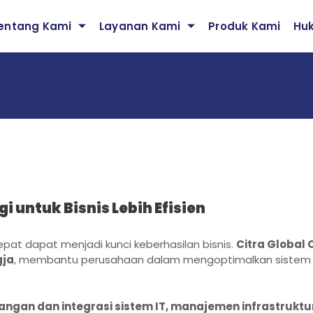
entang Kami
Layanan Kami
Produk Kami
Hu
i untuk Bisnis Lebih Efisien
tepat dapat menjadi kunci keberhasilan bisnis.
Citra Global
gja
, membantu perusahaan dalam mengoptimalkan sistem IT 
gan dan integrasi sistem IT, manajemen infrastruktur