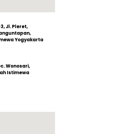
 Jl. Pleret,
Banguntapan,
timewa Yogyakarta
ec. Wonosari,
ah Istimewa