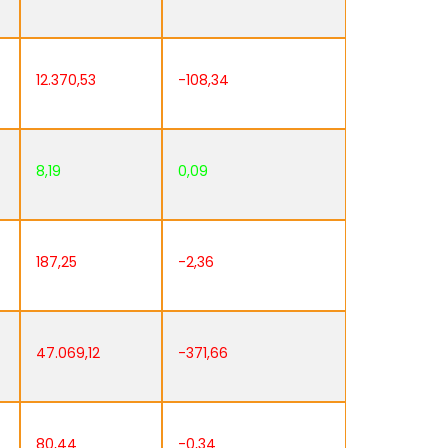
12.370,53
-108,34
8,19
0,09
187,25
-2,36
47.069,12
-371,66
80,44
-0,34