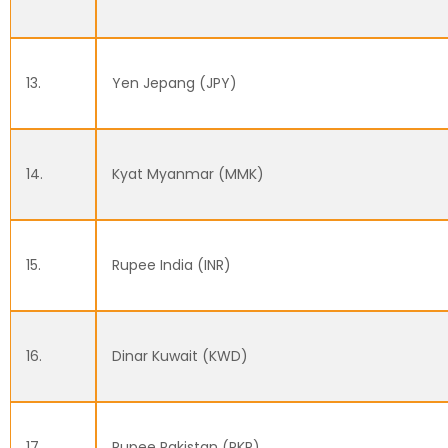
13.
Yen Jepang (JPY)
14.
Kyat Myanmar (MMK)
15.
Rupee India (INR)
16.
Dinar Kuwait (KWD)
17.
Rupee Pakistan (PKR)