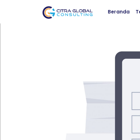
Beranda
T