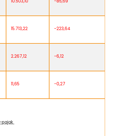
10.503,10
-85,69
15.713,22
-223,64
2.267,12
-6,12
11,65
-0,27
s-pajak