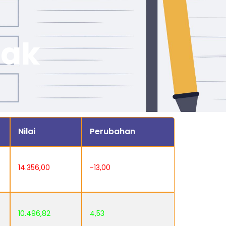
jak
Nilai
Perubahan
14.356,00
-13,00
10.496,82
4,53