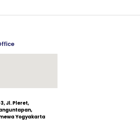
ffice
 Jl. Pleret,
Banguntapan,
timewa Yogyakarta