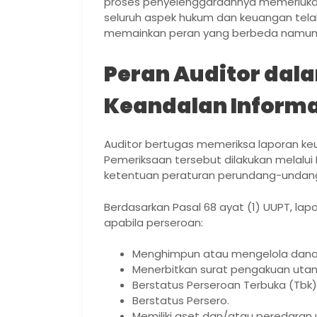
proses penyelenggaraannya memerluka
seluruh aspek hukum dan keuangan telah d
memainkan peran yang berbeda namun
Peran Auditor dal
Keandalan Inform
Auditor bertugas memeriksa laporan k
Pemeriksaan tersebut dilakukan melalui K
ketentuan peraturan perundang-undan
Berdasarkan Pasal 68 ayat (1) UUPT, lap
apabila perseroan:
Menghimpun atau mengelola dana
Menerbitkan surat pengakuan uta
Berstatus Perseroan Terbuka (Tbk)
Berstatus Persero.
Memiliki aset dan/atau peredaran u