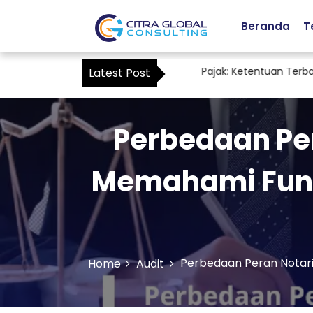
Beranda
T
Staf Accounting sebagai Kuasa Pajak: Ketentuan Terbaru PMK
Latest Post
Perbedaan Per
Memahami Fung
Perbedaan Peran Notari
Home
Audit