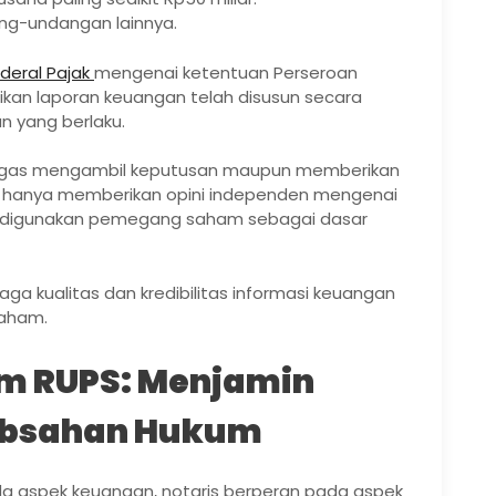
ang-undangan lainnya.
nderal Pajak
mengenai ketentuan Perseroan
ikan laporan keuangan telah disusun secara
n yang berlaku.
rtugas mengambil keputusan maupun memberikan
or hanya memberikan opini independen mengenai
n digunakan pemegang saham sebagai dasar
aga kualitas dan kredibilitas informasi keuangan
aham.
am RUPS: Menjamin
absahan Hukum
a aspek keuangan, notaris berperan pada aspek