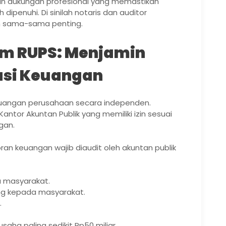
n dukungan profesional yang memastikan
ipenuhi. Di sinilah notaris dan auditor
 sama-sama penting.
am RUPS: Menjamin
asi Keuangan
euangan perusahaan secara independen.
antor Akuntan Publik yang memiliki izin sesuai
gan.
oran keuangan wajib diaudit oleh akuntan publik
 masyarakat.
ng kepada masyarakat.
.
saha paling sedikit Rp50 miliar.