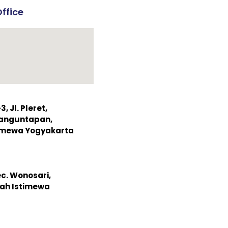
ffice
 Jl. Pleret,
Banguntapan,
timewa Yogyakarta
ec. Wonosari,
ah Istimewa