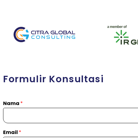
Formulir Konsultasi
Nama
*
Email
*