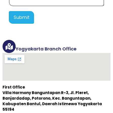
Submit
Yogyakarta Branch Office
First Office
Villa Harmony Banguntapan R-3, Jl. Pleret,
Banjardadap, Potorono, Kec. Banguntapan,
Kabupaten Bantul, Daerah Istimewa Yogyakarta
55194