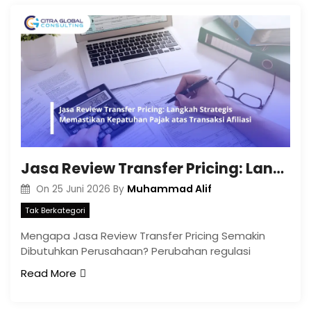
Jasa Review Transfer Pricing: Langkah Strategis Memastikan Kepatuhan Pajak atas Transaksi Afiliasi
Muhammad Alif
On
25 Juni 2026
By
Tak Berkategori
Mengapa Jasa Review Transfer Pricing Semakin
Dibutuhkan Perusahaan? Perubahan regulasi
Read More