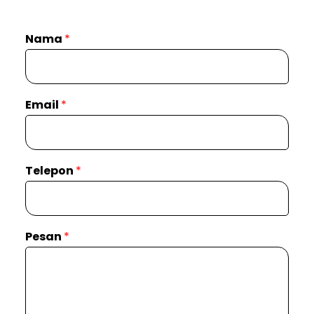
Nama
*
Email
*
Telepon
*
Pesan
*