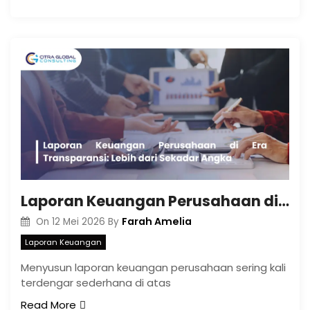
Laporan Keuangan Perusahaan di Era Transparansi: Lebih dari Sekadar Angka
Farah Amelia
On
12 Mei 2026
By
Laporan Keuangan
Menyusun laporan keuangan perusahaan sering kali
terdengar sederhana di atas
Read More