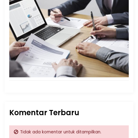
Komentar Terbaru
Tidak ada komentar untuk ditampilkan.