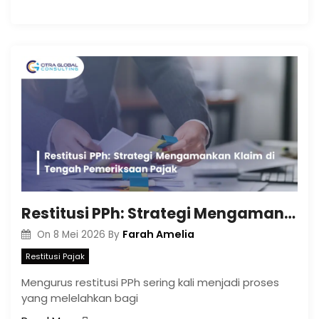
Restitusi PPh: Strategi Mengamankan Klaim di Tengah Pemeriksaan Pajak
Farah Amelia
On
8 Mei 2026
By
Restitusi Pajak
Mengurus restitusi PPh sering kali menjadi proses
yang melelahkan bagi