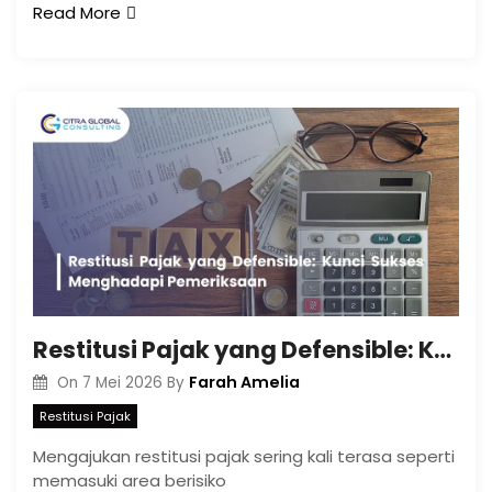
Read More
Restitusi Pajak yang Defensible: Kunci Sukses Menghadapi Pemeriksaan
Farah Amelia
On
7 Mei 2026
By
Restitusi Pajak
Mengajukan restitusi pajak sering kali terasa seperti
memasuki area berisiko