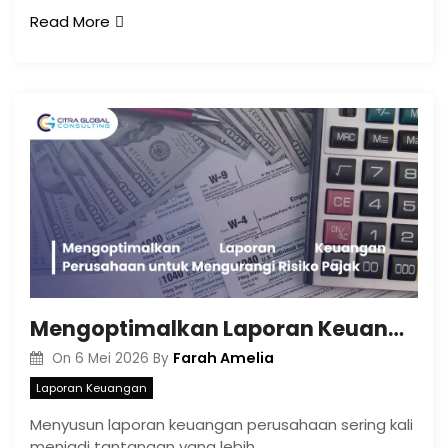
Read More
Mengoptimalkan Laporan Keuangan Perusahaan untuk Mengurangi Risiko Pajak
Farah Amelia
On
6 Mei 2026
By
Laporan Keuangan
Menyusun laporan keuangan perusahaan sering kali
menjadi tantangan yang lebih