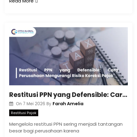
Read More
Restitusi PPN yang Defensible: Cara Perusahaan Mengurangi Risiko Koreksi Pajak
Farah Amelia
On
7 Mei 2026
By
Restitusi Pajak
Mengelola restitusi PPN sering menjadi tantangan
besar bagi perusahaan karena