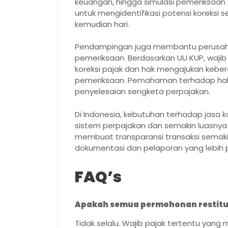
keuangan, hingga simulasi pemeriksaan s
untuk mengidentifikasi potensi koreksi s
kemudian hari.
Pendampingan juga membantu perusa
pemeriksaan. Berdasarkan UU KUP, wajib
koreksi pajak dan hak mengajukan kebera
pemeriksaan. Pemahaman terhadap hak-h
penyelesaian sengketa perpajakan.
Di Indonesia, kebutuhan terhadap jasa ko
sistem perpajakan dan semakin luasnya p
membuat transparansi transaksi semakin
dokumentasi dan pelaporan yang lebih pr
FAQ’s
Apakah semua permohonan restitusi
Tidak selalu. Wajib pajak tertentu yan