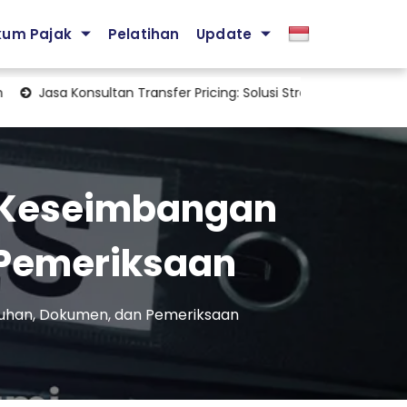
kum Pajak
Pelatihan
Update
sa Konsultan Transfer Pricing: Solusi Strategis Mengelola Kepatuha
i Keseimbangan
 Pemeriksaan
tuhan, Dokumen, dan Pemeriksaan