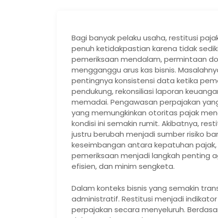
Bagi banyak pelaku usaha, restitusi paj
penuh ketidakpastian karena tidak sedi
pemeriksaan mendalam, permintaan dok
mengganggu arus kas bisnis. Masalahny
pentingnya konsistensi data ketika pe
pendukung, rekonsiliasi laporan keuanga
memadai. Pengawasan perpajakan yang s
yang memungkinkan otoritas pajak me
kondisi ini semakin rumit. Akibatnya, res
justru berubah menjadi sumber risiko b
keseimbangan antara kepatuhan pajak,
pemeriksaan menjadi langkah penting aga
efisien, dan minim sengketa.
Dalam konteks bisnis yang semakin transp
administratif. Restitusi menjadi indika
perpajakan secara menyeluruh. Berdasar