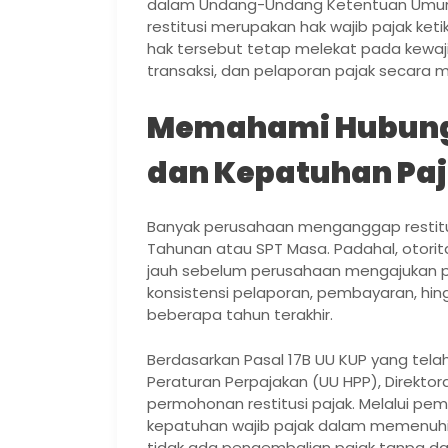
dalam Undang-Undang Ketentuan Umum 
restitusi merupakan hak wajib pajak ket
hak tersebut tetap melekat pada kewa
transaksi, dan pelaporan pajak secara 
Memahami Hubunga
dan Kepatuhan Pa
Banyak perusahaan menganggap restitus
Tahunan atau SPT Masa. Padahal, otorita
jauh sebelum perusahaan mengajukan pe
konsistensi pelaporan, pembayaran, hin
beberapa tahun terakhir.
Berdasarkan Pasal 17B UU KUP yang tela
Peraturan Perpajakan (UU HPP), Direkto
permohonan restitusi pajak. Melalui pem
kepatuhan wajib pajak dalam memenuhi
tidak ada pengembalian pajak tanpa das