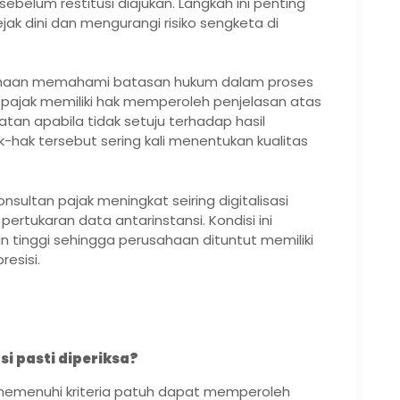
ebelum restitusi diajukan. Langkah ini penting
ejak dini dan mengurangi risiko sengketa di
haan memahami batasan hukum dalam proses
 pajak memiliki hak memperoleh penjelasan atas
tan apabila tidak setuju terhadap hasil
ak tersebut sering kali menentukan kualitas
nsultan pajak meningkat seiring digitalisasi
ertukaran data antarinstansi. Kondisi ini
 tinggi sehingga perusahaan dituntut memiliki
esisi.
 pasti diperiksa?
g memenuhi kriteria patuh dapat memperoleh