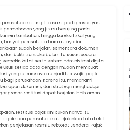
ak perusahaan sering terasa seperti proses yang
kit permohonan yang justru berujung pada
umen tambahan, hingga koreksi fiskal yang
a, banyak perusahaan baru menyadari
meriksaan sudah berjalan, sementara dokumen
n, dan bukti transaksi belum tersusun secara
emakin ketat serta sistem administrasi digital
nelusuri setiap data dengan mudah membuat
titusi yang seharusnya menjadi hak wajib pajak
aru bagi perusahaan. Karena itu, memahami
 kesiapan dokumen, dan strategi menghadapi
r proses restitusi dapat berjalan lebih aman,
aran, restitusi pajak kini bukan hanya isu
tor bagaimana perusahaan menjalankan tata kelola
kan penjelasan resmi Direktorat Jenderal Pajak