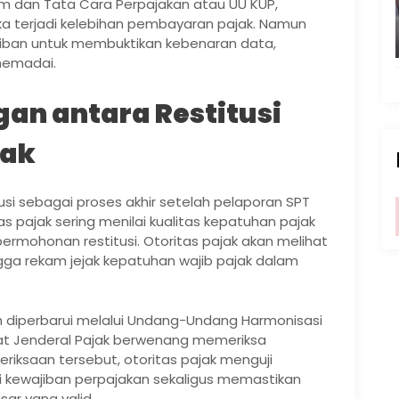
dan Tata Cara Perpajakan atau UU KUP,
ika terjadi kelebihan pembayaran pajak. Namun
jiban untuk membuktikan kebenaran data,
memadai.
n antara Restitusi
jak
i sebagai proses akhir setelah pelaporan SPT
s pajak sering menilai kualitas kepatuhan pajak
rmohonan restitusi. Otoritas pajak akan melihat
gga rekam jejak kepatuhan wajib pajak dalam
h diperbarui melalui Undang-Undang Harmonisasi
rat Jenderal Pajak berwenang memeriksa
eriksaan tersebut, otoritas pajak menguji
 kewajiban perpajakan sekaligus memastikan
ar yang valid.