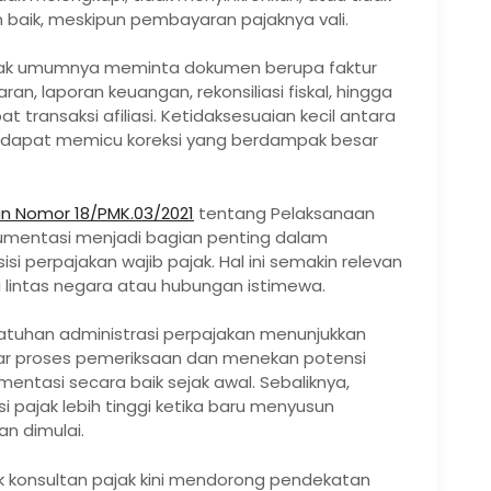
baik, meskipun pembayaran pajaknya vali.
pajak umumnya meminta dokumen berupa faktur
an, laporan keuangan, rekonsiliasi fiskal, hingga
t transaksi afiliasi. Ketidaksesuaian kecil antara
 dapat memicu koreksi yang berdampak besar
n Nomor 18/PMK.03/2021
tentang Pelaksanaan
umentasi menjadi bagian penting dalam
i perpajakan wajib pajak. Hal ini semakin relevan
i lintas negara atau hubungan istimewa.
patuhan administrasi perpajakan menunjukkan
 proses pemeriksaan dan menekan potensi
ntasi secara baik sejak awal. Sebaliknya,
pajak lebih tinggi ketika baru menyusun
n dimulai.
k konsultan pajak kini mendorong pendekatan