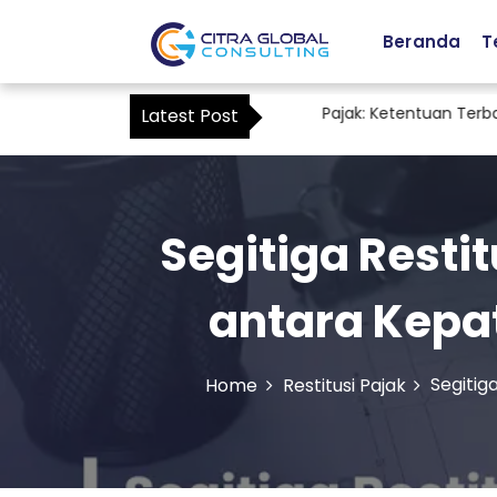
Beranda
T
Staf Accounting sebagai Kuasa Pajak: Ketentuan Terbaru PM
Latest Post
Segitiga Rest
antara Kepa
Segitig
Home
Restitusi Pajak