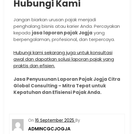
Hubungi Kami
Jangan biarkan urusan pajak menjadi
penghalang bisnis atau karier Anda. Percayakan
kepada
jasa laporan pajak Jogja
yang
berpengalaman, profesional, dan terpercaya.
Hubungi kami sekarang juga untuk konsultasi
awal dan dapatkan solusi laporan pajak yang
praktis dan efisien.
Jasa Penyusunan Laporan Pajak Jogja Citra
Global Consulting – Mitra Tepat untuk
Kepatuhan dan Efisiensi Pajak Anda.
On
16 September 2025
By
ADMINCGCJOGJA