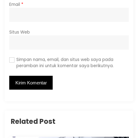
Email
*
Situs Web
Simpan nama, email, dan situs web saya pada
peramban ini untuk komentar saya berikutnya.
Related Post