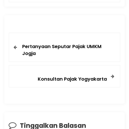
Pertanyaan Seputar Pajak UMKM
Jogja
Konsultan Pajak Yogyakarta
Tinggalkan Balasan