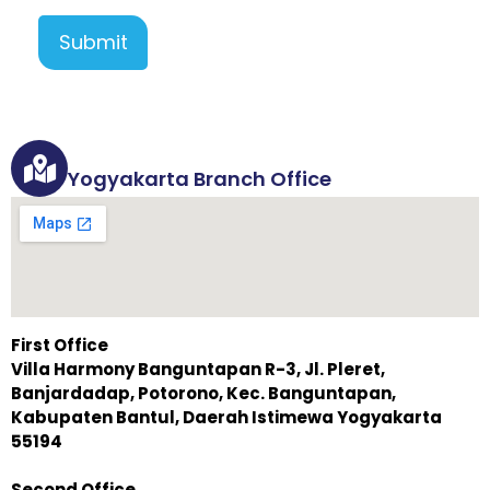
Submit
Yogyakarta Branch Office
First Office
Villa Harmony Banguntapan R-3, Jl. Pleret,
Banjardadap, Potorono, Kec. Banguntapan,
Kabupaten Bantul, Daerah Istimewa Yogyakarta
55194
Second Office