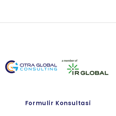
Formulir Konsultasi