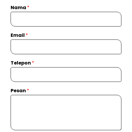
Nama
*
Email
*
Telepon
*
Pesan
*