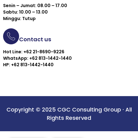
Senin – Jumat: 08.00 – 17.00
Sabtu: 10.00 – 13.00
Minggu: Tutup
Contact us
Hot Line: +62 21-8690-9226
WhatsApp: +62 813-1442-1440
HP: +62 813-1442-1440
Copyright © 2025 CGC Consulting Group · All
Rights Reserved