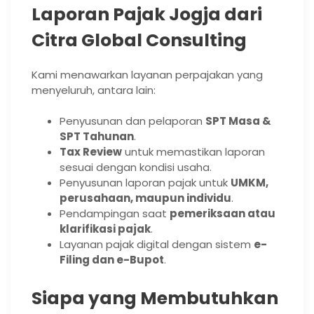
Laporan Pajak Jogja dari
Citra Global Consulting
Kami menawarkan layanan perpajakan yang
menyeluruh, antara lain:
Penyusunan dan pelaporan
SPT Masa &
SPT Tahunan
.
Tax Review
untuk memastikan laporan
sesuai dengan kondisi usaha.
Penyusunan laporan pajak untuk
UMKM,
perusahaan, maupun individu
.
Pendampingan saat
pemeriksaan atau
klarifikasi pajak
.
Layanan pajak digital dengan sistem
e-
Filing dan e-Bupot
.
Siapa yang Membutuhkan