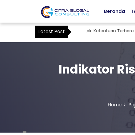
Beranda
T
af Accounting sebagai Kuasa Pajak: Ketentuan Terbaru PMK No
Latest Post
Indikator Ri
Home
Pa