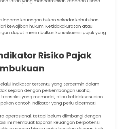
ncatatan yang mencerminkan keadaan usaha
 laporan keuangan bukan sekadar kebutuhan
dari kewajiban hukum. Ketidakakuratan atau
angan dapat menimbulkan konsekuensi pajak yang
dikator Risiko Pajak
Pembukuan
melalui indikator tertentu yang tercermin dalam
tidak sejalan dengan perkembangan usaha,
n transaksi yang memadai, atau ketidaksesuaian
akan contoh indikator yang perlu dicermati.
ra operasional, tetapi belum diimbangi dengan
disi ini membuat laporan keuangan berpotensi
kipun secara bisnis usaha berjalan dengan baik.