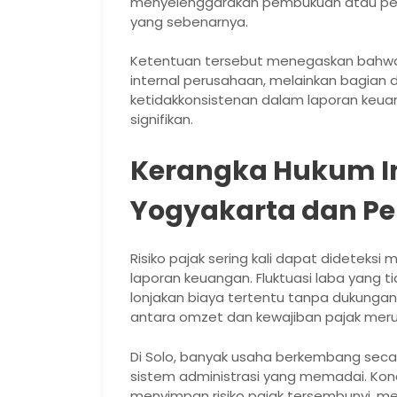
menyelenggarakan pembukuan atau pe
yang sebenarnya.
Ketentuan tersebut menegaskan bahwa
internal perusahaan, melainkan bagian 
ketidakkonsistenan dalam laporan keu
signifikan.
Kerangka Hukum In
Yogyakarta dan 
Risiko pajak sering kali dapat dideteksi 
laporan keuangan. Fluktuasi laba yang 
lonjakan biaya tertentu tanpa dukunga
antara omzet dan kewajiban pajak merup
Di Solo, banyak usaha berkembang seca
sistem administrasi yang memadai. Kon
menyimpan risiko pajak tersembunyi, mes