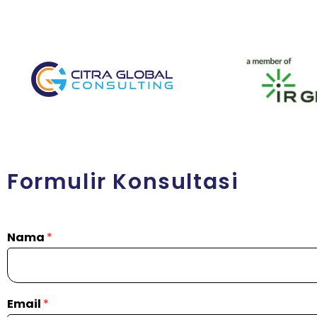
Formulir Konsultasi
Nama
*
Email
*