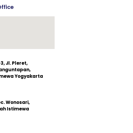
ffice
 Jl. Pleret,
Banguntapan,
timewa Yogyakarta
ec. Wonosari,
ah Istimewa