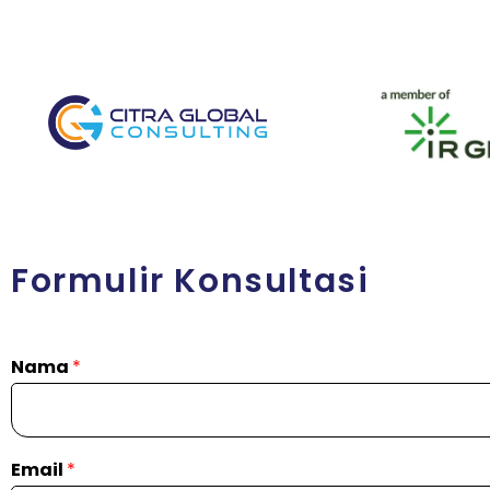
Formulir Konsultasi
Nama
*
Email
*