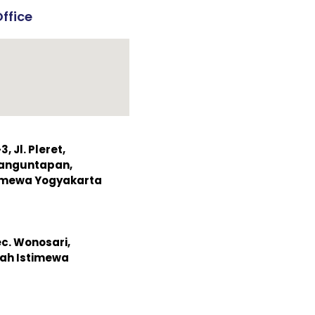
ffice
 Jl. Pleret,
Banguntapan,
timewa Yogyakarta
ec. Wonosari,
ah Istimewa