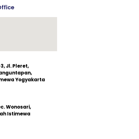
ffice
 Jl. Pleret,
Banguntapan,
timewa Yogyakarta
ec. Wonosari,
ah Istimewa