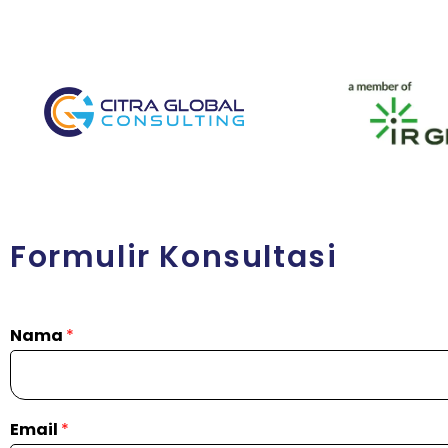
Formulir Konsultasi
Nama
*
Email
*