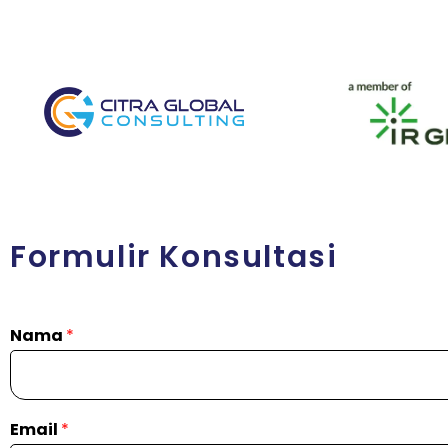
Formulir Konsultasi
Nama
*
Email
*