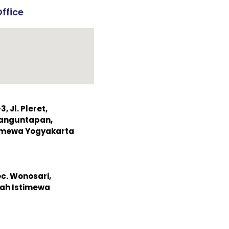
ffice
 Jl. Pleret,
Banguntapan,
timewa Yogyakarta
ec. Wonosari,
ah Istimewa