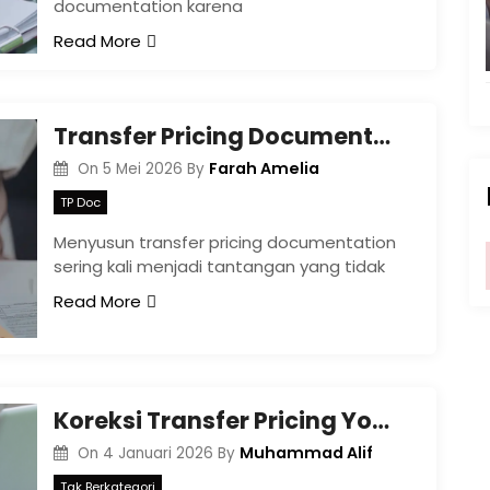
documentation karena
Read More
Transfer Pricing Documentation di Era Transparansi Pajak Global: Lebih dari Sekadar Kewajiban
Farah Amelia
On
5 Mei 2026
By
TP Doc
Menyusun transfer pricing documentation
sering kali menjadi tantangan yang tidak
Read More
Koreksi Transfer Pricing Yogyakarta dan Risiko Pemeriksaan Pajak
Muhammad Alif
On
4 Januari 2026
By
Tak Berkategori