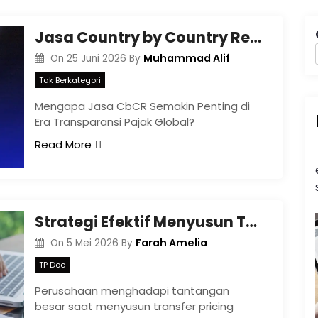
Jasa Country by Country Report (CbCR): Solusi Kepatuhan Pajak Global bagi Grup Usaha Multinasional di Indonesia
Muhammad Alif
On
25 Juni 2026
By
Tak Berkategori
Mengapa Jasa CbCR Semakin Penting di
Era Transparansi Pajak Global?
Read More
Strategi Efektif Menyusun Transfer Pricing Documentation untuk Menghindari Sengketa Pajak
Farah Amelia
On
5 Mei 2026
By
TP Doc
Perusahaan menghadapi tantangan
besar saat menyusun transfer pricing