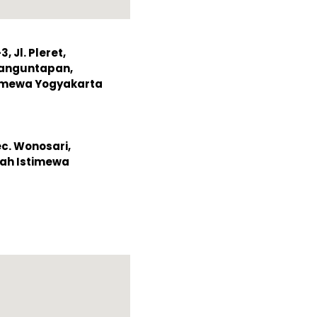
 Jl. Pleret,
Banguntapan,
timewa Yogyakarta
ec. Wonosari,
ah Istimewa