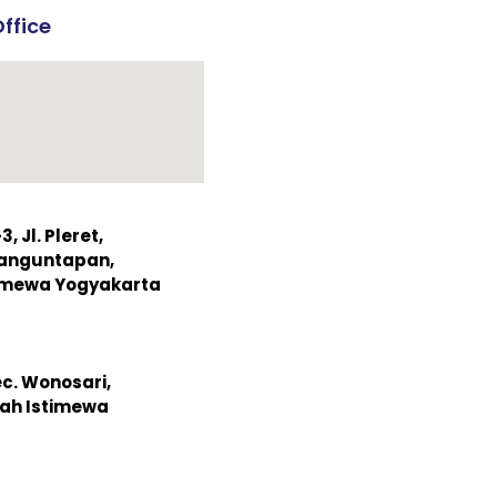
ffice
 Jl. Pleret,
Banguntapan,
timewa Yogyakarta
ec. Wonosari,
ah Istimewa