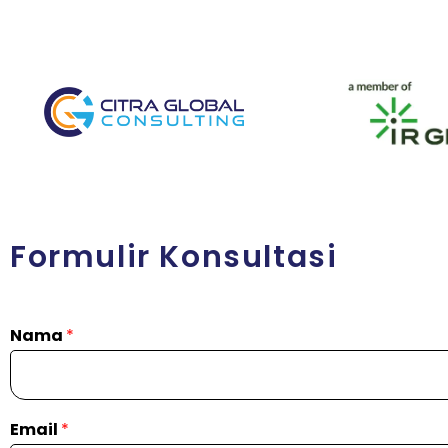
Formulir Konsultasi
Nama
*
Email
*