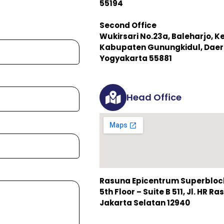
55194
Second Office
Wukirsari No.23a, Baleharjo, K
Kabupaten Gunungkidul, Daer
Yogyakarta 55881
Head Office
Rasuna Epicentrum Superblock 
5th Floor – Suite B 511, Jl. HR 
Jakarta Selatan 12940