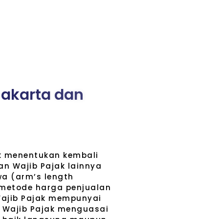
J
a
k
a
r
t
a
d
a
n
uk menentukan kembali
n Wajib Pajak lainnya
a (arm’s length
 metode harga penjualan
 Wajib Pajak mempunyai
; Wajib Pajak menguasai