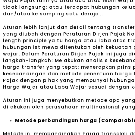
Wajib Pajak lainnya atau dua atau lebih Waj
tidak langsung; atau terdapat hubungan kelu
dan/atau ke samping satu derajat.
Aturan lebih lanjut dan detail tentang transf
yang diubah dengan Peraturan Dirjen Pajak Nom
length principle yaitu harga atau laba atas 
hubungan istimewa ditentukan oleh kekuatan 
wajar.
Dalam Peraturan Dirjen Pajak ini juga 
langkah-langkah: Melakukan analisis keseb
harga transfer yang tepat; menerapkan prinsi
kesebandingan dan metode penentuan harga tr
Pajak dengan pihak yang mempunyai hubunga
Harga Wajar atau Laba Wajar sesuai dengan 
Aturan ini juga menyebutkan metode apa yan
dilakukan oleh perusahaan multinasional yang 
Metode perbandingan harga (Comparable
Metode ini membandingkan harga transaksi da