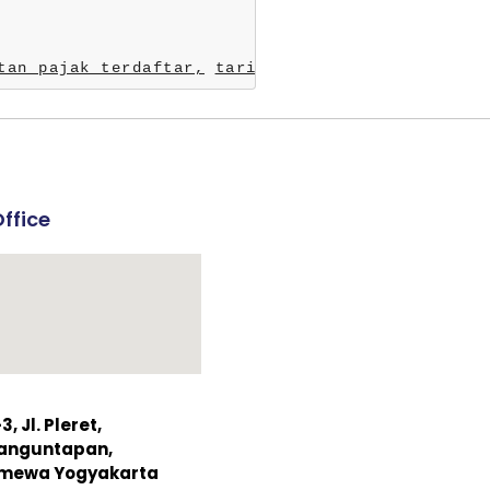
tan pajak terdaftar,
tarif konsultan pajak,
kon
ffice
 Jl. Pleret,
Banguntapan,
timewa Yogyakarta