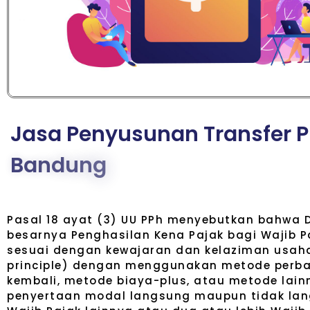
J
a
s
a
P
e
n
y
u
s
u
n
a
n
T
r
a
n
s
f
e
r
P
B
a
n
d
u
n
g
Pasal 18 ayat (3) UU PPh menyebutkan bahwa 
besarnya Penghasilan Kena Pajak bagi Wajib 
sesuai dengan kewajaran dan kelaziman usaha
principle) dengan menggunakan metode perba
kembali, metode biaya-plus, atau metode lain
penyertaan modal langsung maupun tidak lang