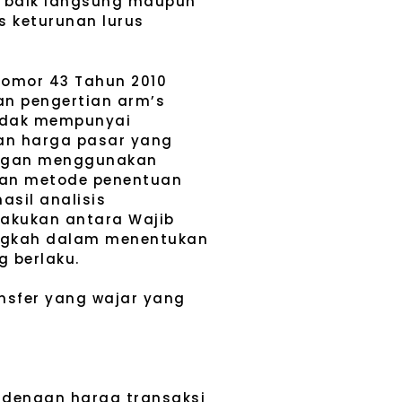
a baik langsung maupun
 keturunan lurus
 Nomor 43 Tahun 2010
an pengertian arm’s
tidak mempunyai
kan harga pasar yang
dengan menggunakan
kan metode penentuan
sil analisis
lakukan antara Wajib
ngkah dalam menentukan
g berlaku.
nsfer yang wajar yang
 dengan harga transaksi