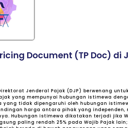
r
i
c
i
n
g
D
o
c
u
m
e
n
t
(
T
P
D
o
c
)
d
i
Direktorat Jenderal Pajak (DJP) berwenang unt
Pajak yang mempunyai hubungan istimewa denga
 yang tidak dipengaruhi oleh hubungan istimew
ndingan harga antara pihak yang independen,
nya. Hubungan istimewa dikatakan terjadi jika
sung paling rendah 25% pada Wajib Pajak lain