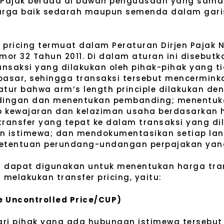
ib Pajak berada di bawah penguasaan yang sam
arga baik sedarah maupun semenda dalam garis
er pricing termuat dalam Peraturan Dirjen Pajak
or 32 Tahun 2011. Di dalam aturan ini disebutk
transaksi yang dilakukan oleh pihak-pihak yang 
pasar, sehingga transaksi tersebut mencermin
diatur bahwa arm’s length principle dilakukan 
andingan dan menentukan pembanding; menentu
p kewajaran dan kelaziman usaha berdasarkan ha
ansfer yang tepat ke dalam transaksi yang di
n istimewa; dan mendokumentasikan setiap la
ketentuan perundang-undangan perpajakan yan
g dapat digunakan untuk menentukan harga tra
melakukan transfer pricing, yaitu:
 Uncontrolled Price/CUP)
ri pihak yang ada hubungan istimewa tersebut